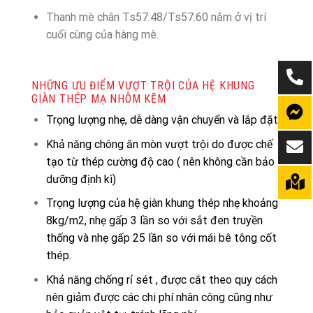
Thanh mè chân Ts57.48/Ts57.60 nằm ở vị trí
cuối cùng của hàng mè.
NHỮNG ƯU ĐIỂM VƯỢT TRỘI CỦA HỆ KHUNG
GIÀN THÉP MẠ NHÔM KẼM
Trọng lượng nhẹ, dễ dàng vận chuyển và lắp đặt
Khả năng chông ăn mòn vượt trội do được chế
tạo từ thép cường độ cao ( nên không cần bảo
dưỡng định kì)
Trọng lượng của hệ giàn khung thép nhẹ khoảng
8kg/m2, nhẹ gấp 3 lần so với sắt đen truyền
thống và nhẹ gấp 25 lần so với mái bê tông cốt
thép.
Khả năng chống rỉ sét , được cắt theo quy cách
nên giảm được các chi phí nhân công cũng như