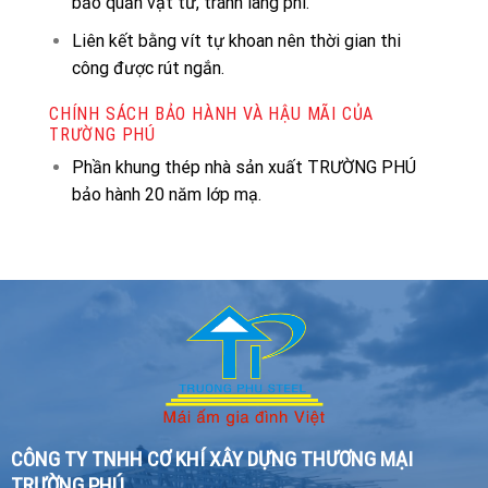
bảo quản vật tư, tránh lãng phí.
Liên kết bằng vít tự khoan nên thời gian thi
công được rút ngắn.
CHÍNH SÁCH BẢO HÀNH VÀ HẬU MÃI CỦA
TRƯỜNG PHÚ
Phần khung thép nhà sản xuất TRƯỜNG PHÚ
bảo hành 20 năm lớp mạ.
CÔNG TY TNHH CƠ KHÍ XÂY DỰNG THƯƠNG MẠI
TRƯỜNG PHÚ