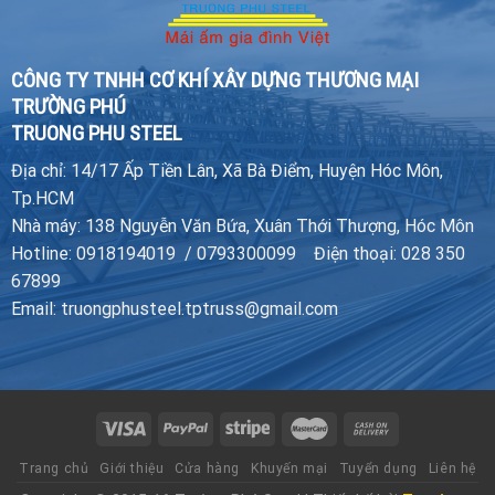
CÔNG TY TNHH CƠ KHÍ XÂY DỰNG THƯƠNG MẠI
TRƯỜNG PHÚ
TRUONG PHU STEEL
Địa chỉ: 14/17 Ấp Tiền Lân, Xã Bà Điểm, Huyện Hóc Môn,
Tp.HCM
Nhà máy: 138 Nguyễn Văn Bứa, Xuân Thới Thượng, Hóc Môn
Hotline: 0918194019 / 0793300099 Điện thoại: 028 350
67899
Email: truongphusteel.tptruss@gmail.com
Trang chủ
Giới thiệu
Cửa hàng
Khuyến mại
Tuyển dụng
Liên hệ