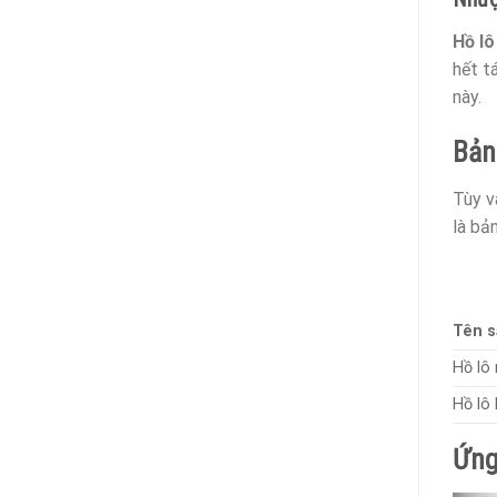
Hồ lô
hết t
này.
Bản
Tùy v
là bả
Tên 
Hồ lô
Hồ lô
Ứng