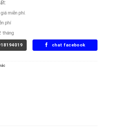
ất:
giá miễn phí.
ễn phí
2 tháng
918194019
chat facebook
hác