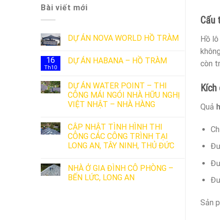
Bài viết mới
Cấu 
DỰ ÁN NOVA WORLD HỒ TRÀM
Hồ lô
không
16
DỰ ÁN HABANA – HỒ TRÀM
còn tr
Th10
DỰ ÁN WATER POINT – THI
Kích 
CÔNG MÁI NGÓI NHÀ HỮU NGHỊ
VIỆT NHẬT – NHÀ HÀNG
Quả
h
CẬP NHẬT TÌNH HÌNH THI
Ch
CÔNG CÁC CÔNG TRÌNH TẠI
LONG AN, TÂY NINH, THỦ ĐỨC
Đư
Đư
NHÀ Ở GIA ĐÌNH CÔ PHÒNG –
BẾN LỨC, LONG AN
Đư
Sản p