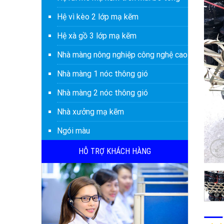
Hệ vì kèo 2 lớp mạ kẽm
Hệ xà gồ 3 lớp mạ kẽm
Nhà màng nông nghiệp công nghệ cao
Nhà màng 1 nóc thông gió
Nhà màng 2 nóc thông gió
Nhà xưởng mạ kẽm
Ngói màu
HỖ TRỢ KHÁCH HÀNG