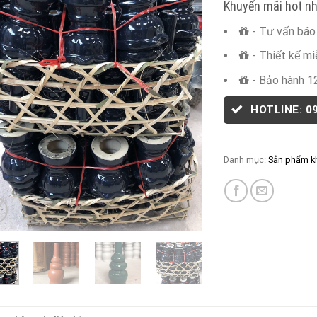
Khuyến mãi hot nh
- Tư vấn báo 
- Thiết kế mi
- Bảo hành 1
HOTLINE: 0
Danh mục:
Sản phẩm k