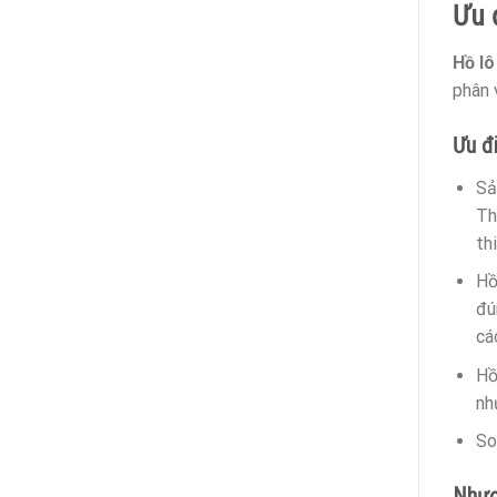
Ưu 
Hồ l
phân 
Ưu đ
Sả
Th
th
Hồ
đú
cá
Hồ
nh
So
Nhượ