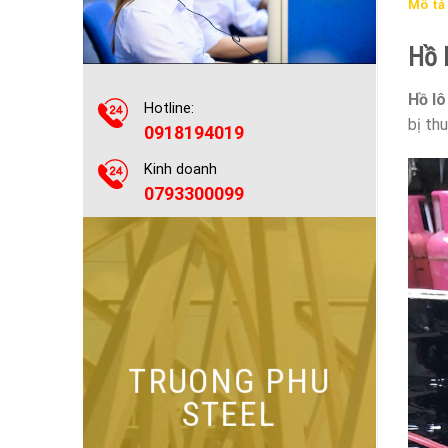
Mô tả
Hồ l
Hồ lô
Hotline:
bị th
0918194019
Kinh doanh
0793300099
TRUONG PHU
STEEL