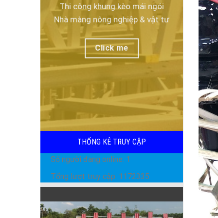
Thi công khung kèo mái ngói
Nhà màng nông nghiệp & vật tư
Click me
THỐNG KÊ TRUY CẬP
Số người đang online: 1
Tổng lượt truy cập: 1172335