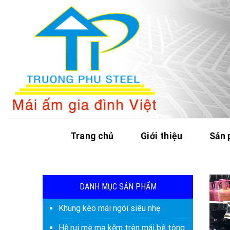
Skip
to
content
Trang chủ
Giới thiệu
Sản
DANH MỤC SẢN PHẨM
Khung kèo mái ngói siêu nhẹ
Hệ rui mè mạ kẽm trên mái bê tông