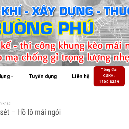
Tổng đài
dụng
Tuyển dụng
Liên hệ
CSKH:
1800 8339
m khác
sét – Hồ lô mái ngói