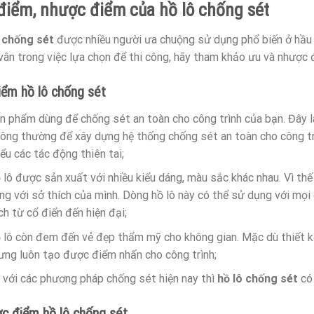
điểm, nhược điểm của hồ lô chống sét
ô chống sét
được nhiều người ưa chuộng sử dụng phổ biến ở hầu 
vân trong việc lựa chọn để thi công, hãy tham khảo ưu và nhược
iểm hồ lô chống sét
n phẩm dùng để chống sét an toàn cho công trình của bạn. Đây 
ông thường để xây dựng hệ thống chống sét an toàn cho công tr
iểu các tác động thiên tai;
 lô được sản xuất với nhiều kiểu dáng, màu sắc khác nhau. Vì th
ng với sở thích của mình. Dòng hồ lô này có thể sử dụng với mọi
ch từ cổ điển đến hiện đại;
 lô còn đem đến vẻ đẹp thẩm mỹ cho không gian. Mặc dù thiết k
ưng luôn tạo được điểm nhấn cho công trình;
 với các phương pháp chống sét hiện nay thì
hồ lô chống sét
có 
c điểm hồ lô chống sét