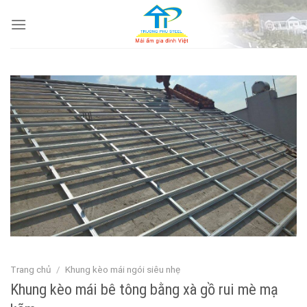
Skip
to
content
Trang chủ
/
Khung kèo mái ngói siêu nhẹ
Khung kèo mái bê tông bằng xà gồ rui mè mạ