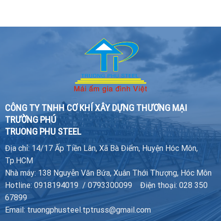
CÔNG TY TNHH CƠ KHÍ XÂY DỰNG THƯƠNG MẠI
TRƯỜNG PHÚ
TRUONG PHU STEEL
Địa chỉ: 14/17 Ấp Tiền Lân, Xã Bà Điểm, Huyện Hóc Môn,
Tp.HCM
Nhà máy: 138 Nguyễn Văn Bứa, Xuân Thới Thượng, Hóc Môn
Hotline: 0918194019 / 0793300099 Điện thoại: 028 350
67899
Email: truongphusteel.tptruss@gmail.com