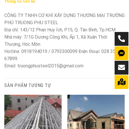
Thông tin liên hệ:
CÔNG TY TNHH CƠ KHÍ XÂY DỰNG THƯƠNG MẠI TRƯỜNG
PHÚ TRUONG PHU STEEL
Địa chỉ: 143/12 Phan Huy Ích, P.15, Q. Tân Bình, Tp.HCM
Nhà máy: 7/1G Dương Công Khi, Ấp 1, Xã Xuân Thới
Thượng, Hóc Môn
Hotline: 0918194019 / 0793300099 Điện thoại: 028 350
67899
Email: truongphusteel2015@gmail.com
SẢN PHẨM TƯƠNG TỰ