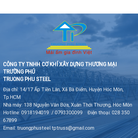
CÔNG TY TNHH CƠ KHÍ XÂY DỰNG THƯƠNG MẠI
TRƯỜNG PHÚ
TRUONG PHU STEEL
Địa chỉ: 14/17 Ấp Tiền Lân, Xã Bà Điểm, Huyện Hóc Môn,
Tp.HCM
Nhà máy: 138 Nguyễn Văn Bứa, Xuân Thới Thượng, Hóc Môn
Hotline: 0918194019 / 0793300099 Điện thoại: 028 350
67899
Email: truongphusteel.tptruss@gmail.com