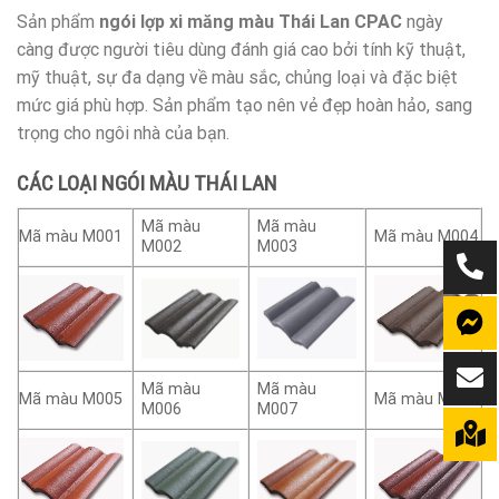
Sản phẩm
ngói lợp xi măng màu Thái Lan CPAC
ngày
càng được người tiêu dùng đánh giá cao bởi tính kỹ thuật,
mỹ thuật, sự đa dạng về màu sắc, chủng loại và đặc biệt
mức giá phù hợp. Sản phẩm tạo nên vẻ đẹp hoàn hảo, sang
trọng cho ngôi nhà của bạn.
CÁC LOẠI NGÓI MÀU THÁI LAN
Mã màu
Mã màu
Mã màu M001
Mã màu M004
M002
M003
Mã màu
Mã màu
Mã màu M005
Mã màu M008
M006
M007