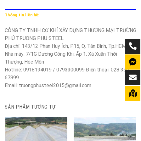
Thông tin liên hệ:
CÔNG TY TNHH CƠ KHÍ XÂY DỰNG THƯƠNG MẠI TRƯỜNG
PHÚ TRUONG PHU STEEL
Địa chỉ: 143/12 Phan Huy Ích, P.15, Q. Tân Bình, Tp.HCM
Nhà máy: 7/1G Dương Công Khi, Ấp 1, Xã Xuân Thới
Thượng, Hóc Môn
Hotline: 0918194019 / 0793300099 Điện thoại: 028 350
67899
Email: truongphusteel2015@gmail.com
SẢN PHẨM TƯƠNG TỰ