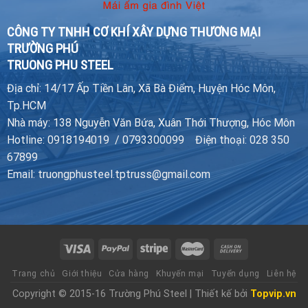
CÔNG TY TNHH CƠ KHÍ XÂY DỰNG THƯƠNG MẠI
TRƯỜNG PHÚ
TRUONG PHU STEEL
Địa chỉ: 14/17 Ấp Tiền Lân, Xã Bà Điểm, Huyện Hóc Môn,
Tp.HCM
Nhà máy: 138 Nguyễn Văn Bứa, Xuân Thới Thượng, Hóc Môn
Hotline: 0918194019 / 0793300099 Điện thoại: 028 350
67899
Email: truongphusteel.tptruss@gmail.com
Trang chủ
Giới thiệu
Cửa hàng
Khuyến mại
Tuyển dụng
Liên hệ
Copyright © 2015-16 Trường Phú Steel | Thiết kế bởi
Topvip.vn