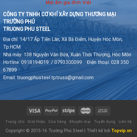
CÔNG TY TNHH CƠ KHÍ XÂY DỰNG THƯƠNG MẠI
TRƯỜNG PHÚ
TRUONG PHU STEEL
Địa chỉ: 14/17 Ấp Tiền Lân, Xã Bà Điểm, Huyện Hóc Môn,
Tp.HCM
Nhà máy: 138 Nguyễn Văn Bứa, Xuân Thới Thượng, Hóc Môn
Hotline: 0918194019 / 0793300099 Điện thoại: 028 350
67899
Email: truongphusteel.tptruss@gmail.com
Trang chủ
Giới thiệu
Cửa hàng
Khuyến mại
Tuyển dụng
Liên hệ
Copyright © 2015-16 Trường Phú Steel | Thiết kế bởi
Topvip.vn