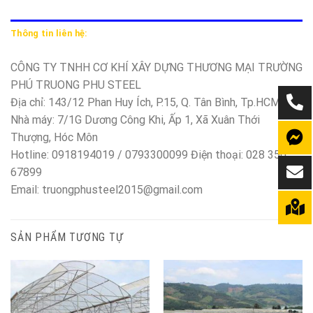
Thông tin liên hệ:
CÔNG TY TNHH CƠ KHÍ XÂY DỰNG THƯƠNG MẠI TRƯỜNG
PHÚ TRUONG PHU STEEL
Địa chỉ: 143/12 Phan Huy Ích, P.15, Q. Tân Bình, Tp.HCM
Nhà máy: 7/1G Dương Công Khi, Ấp 1, Xã Xuân Thới
Thượng, Hóc Môn
Hotline: 0918194019 / 0793300099 Điện thoại: 028 350
67899
Email: truongphusteel2015@gmail.com
SẢN PHẨM TƯƠNG TỰ