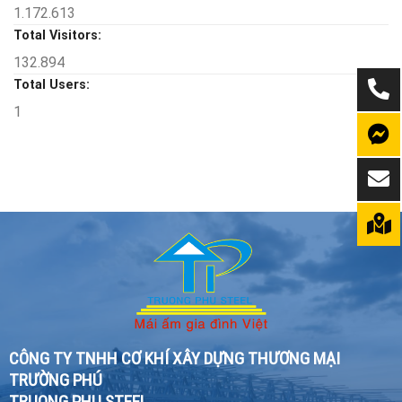
1.172.613
Total Visitors:
132.894
Total Users:
1
CÔNG TY TNHH CƠ KHÍ XÂY DỰNG THƯƠNG MẠI
TRƯỜNG PHÚ
TRUONG PHU STEEL