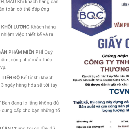
CH
, MẪU Khi khách hàng cần
àn toàn có thể đáp ứng
H KHỐI LƯỢNG
Khách hàng
nhiệm việc thiết kế và ra
SẢN PHẨM MIỄN PHÍ
Quý
 phẩm, cũng như mẫu thép
vụ.
 TIẾN ĐỘ
Kể từ khi khách
3 ngày hàng hóa sẽ tới tay
T
Bạn đang lo lắng không đủ
sẽ cung cấp cho bạn những tổ
Ự ÁN
Chúng tôi có đầy đủ