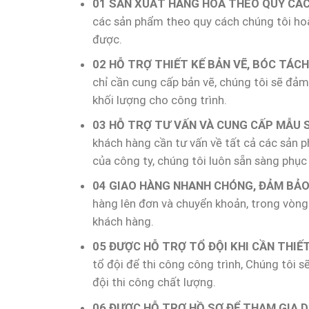
01 SẢN XUẤT HÀNG HÓA THEO QUY CÁ
các sản phẩm theo quy cách chúng tôi ho
được.
02 HỖ TRỢ THIẾT KẾ BẢN VẼ, BÓC TÁC
chỉ cần cung cấp bản vẽ, chúng tôi sẽ đảm 
khối lượng cho công trình.
03 HỖ TRỢ TƯ VẤN VÀ CUNG CẤP MẪU 
khách hàng cần tư vấn về tất cả các sản
của công ty, chúng tôi luôn sẵn sàng phục 
04 GIAO HÀNG NHANH CHÓNG, ĐẢM BẢO
hàng lên đơn và chuyển khoản, trong vòng 
khách hàng.
05 ĐƯỢC HỖ TRỢ TỔ ĐỘI KHI CẦN THIẾ
tổ đội để thi công công trình, Chúng tôi 
đội thi công chất lượng.
06 ĐƯỢC HỖ TRỢ HỒ SƠ ĐỂ THAM GIA D