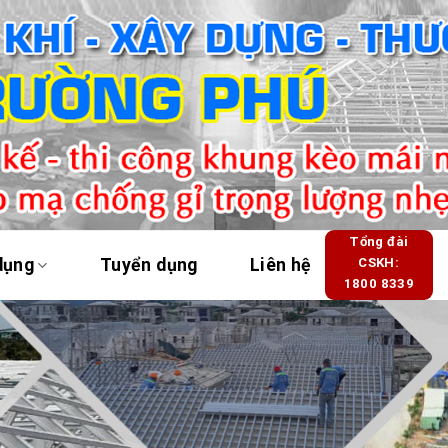
Tổng đài
dụng
Tuyển dụng
Liên hệ
CSKH:
1800 8339