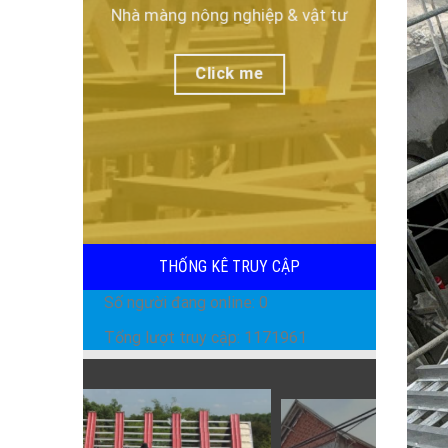
Nhà màng nông nghiệp & vật tư
Click me
THỐNG KÊ TRUY CẬP
Số người đang online: 0
Tổng lượt truy cập: 1171961