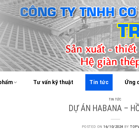
 phẩm
Tư vấn kỹ thuật
Tin tức
Ứng 
TIN TỨC
DỰ ÁN HABANA – H
POSTED ON
16/10/2024
BY
TOPV