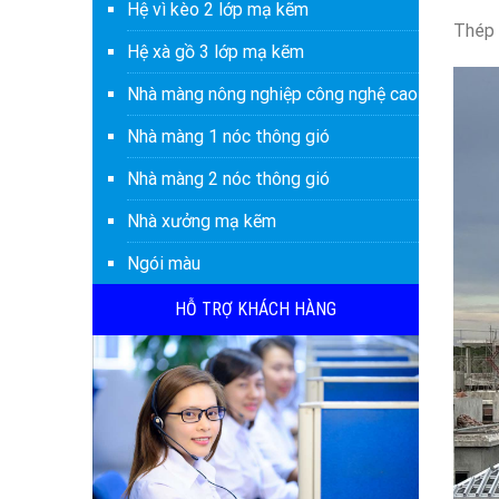
Hệ vì kèo 2 lớp mạ kẽm
Thép 
Hệ xà gồ 3 lớp mạ kẽm
Nhà màng nông nghiệp công nghệ cao
Nhà màng 1 nóc thông gió
Nhà màng 2 nóc thông gió
Nhà xưởng mạ kẽm
Ngói màu
HỖ TRỢ KHÁCH HÀNG