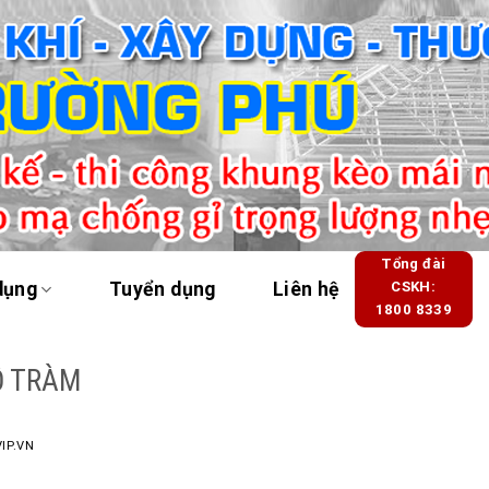
Tổng đài
dụng
Tuyển dụng
Liên hệ
CSKH:
1800 8339
Ồ TRÀM
IP.VN