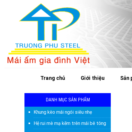
Skip
to
content
Trang chủ
Giới thiệu
Sản
DANH MỤC SẢN PHẨM
Khung kèo mái ngói siêu nhẹ
Hệ rui mè mạ kẽm trên mái bê tông