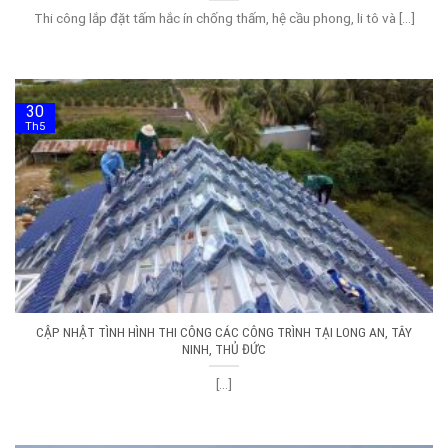
Thi công lắp đặt tấm hắc ín chống thấm, hệ cầu phong, li tô và [...]
30
Th5
CẬP NHẬT TÌNH HÌNH THI CÔNG CÁC CÔNG TRÌNH TẠI LONG AN, TÂY
NINH, THỦ ĐỨC
[...]