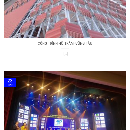
CÔNG TRÌNH HỒ TRÀM -VŨNG TÀU
[...]
23
Th8