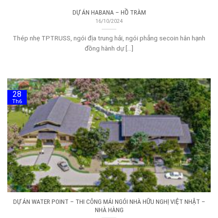
DỰ ÁN HABANA – HỒ TRÀM
16/10/2024
Thép nhẹ TPTRUSS, ngói địa trung hải, ngói phẳng secoin hân hạnh
đồng hành dự [...]
28
Th6
DỰ ÁN WATER POINT – THI CÔNG MÁI NGÓI NHÀ HỮU NGHỊ VIỆT NHẬT –
NHÀ HÀNG