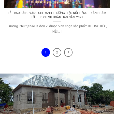
LỄ TRAO BẢNG VÀNG GHI DANH THƯƠNG HIỆU NỔI TIẾNG – SẢN PHẨM
TỐT – DỊCH VỤ HOÀN HẢO NĂM 2023
Trường Phú tự hào là đơn vị được bình chọn sản phẩm KHUNG KÈO,
HỆ [...]
1
2