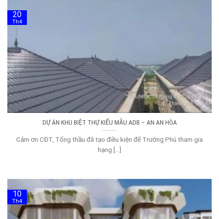
20
Th4
DỰ ÁN KHU BIỆT THỰ KIỂU MẪU ADB – AN AN HÒA
Cảm ơn CĐT, Tổng thầu đã tạo điều kiện để Trường Phú tham gia
hạng [...]
10
Th4