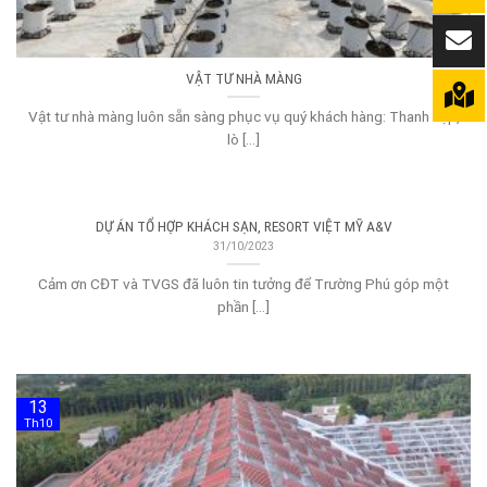
VẬT TƯ NHÀ MÀNG
Vật tư nhà màng luôn sẵn sàng phục vụ quý khách hàng: Thanh nẹp,
lò [...]
DỰ ÁN TỔ HỢP KHÁCH SẠN, RESORT VIỆT MỸ A&V
31/10/2023
Cảm ơn CĐT và TVGS đã luôn tin tưởng để Trường Phú góp một
phần [...]
13
Th10