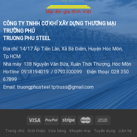
CÔNG TY TNHH CƠ KHÍ XÂY DỰNG THƯƠNG MẠI
TRƯỜNG PHÚ
TRUONG PHU STEEL
Địa chỉ: 14/17 Ấp Tiền Lân, Xã Bà Điểm, Huyện Hóc Môn,
Tp.HCM
Nhà máy: 138 Nguyễn Văn Bứa, Xuân Thới Thượng, Hóc Môn
Hotline: 0918194019 / 0793300099 Điện thoại: 028 350
67899
Email: truongphusteel.tptruss@gmail.com
Trang chủ
Giới thiệu
Cửa hàng
Khuyến mại
Tuyển dụng
Liên hệ