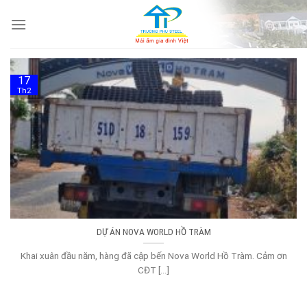
Skip
to
content
17
Th2
DỰ ÁN NOVA WORLD HỒ TRÀM
Khai xuân đầu năm, hàng đã cập bến Nova World Hồ Tràm. Cảm ơn
CĐT [...]