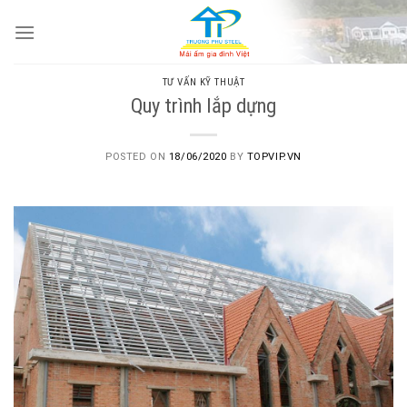
Skip
to
content
TƯ VẤN KỸ THUẬT
Quy trình lắp dựng
POSTED ON
18/06/2020
BY
TOPVIP.VN