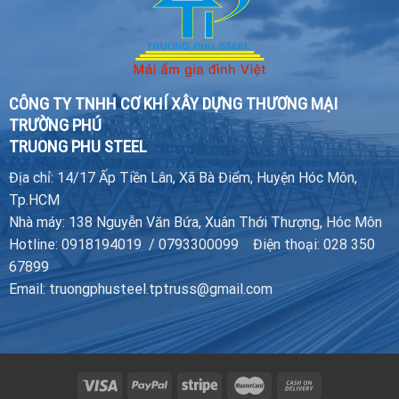
CÔNG TY TNHH CƠ KHÍ XÂY DỰNG THƯƠNG MẠI
TRƯỜNG PHÚ
TRUONG PHU STEEL
Địa chỉ: 14/17 Ấp Tiền Lân, Xã Bà Điểm, Huyện Hóc Môn,
Tp.HCM
Nhà máy: 138 Nguyễn Văn Bứa, Xuân Thới Thượng, Hóc Môn
Hotline: 0918194019 / 0793300099 Điện thoại: 028 350
67899
Email: truongphusteel.tptruss@gmail.com