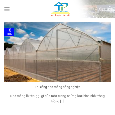
Skip
to
content
18
Th6
Thi công nhà màng nông nghiệp
Nhà màng là tên gọi gì của một trong những loại hình nhà trồng
trồng [...]