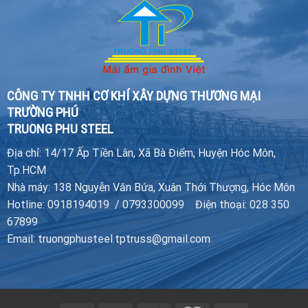
CÔNG TY TNHH CƠ KHÍ XÂY DỰNG THƯƠNG MẠI
TRƯỜNG PHÚ
TRUONG PHU STEEL
Địa chỉ: 14/17 Ấp Tiền Lân, Xã Bà Điểm, Huyện Hóc Môn,
Tp.HCM
Nhà máy: 138 Nguyễn Văn Bứa, Xuân Thới Thượng, Hóc Môn
Hotline: 0918194019 / 0793300099 Điện thoại: 028 350
67899
Email: truongphusteel.tptruss@gmail.com