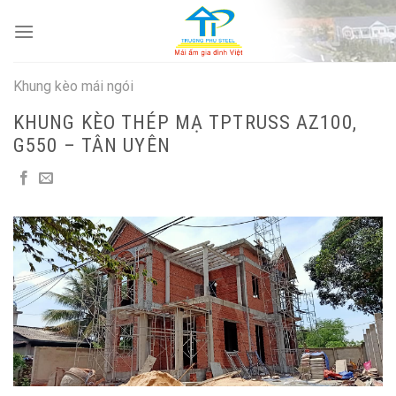
Skip
to
content
Khung kèo mái ngói
KHUNG KÈO THÉP MẠ TPTRUSS AZ100,
G550 – TÂN UYÊN