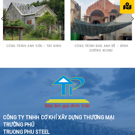
CÔNG TRÌNH ANH SƠN – TÂY NINH
CÔNG TRÌNH NHÀ ANH ĐỀ – BÌNH
DƯƠNG 450M2
CÔNG TY TNHH CƠ KHÍ XÂY DỰNG THƯƠNG MẠI
TRƯỜNG PHÚ
TRUONG PHU STEEL