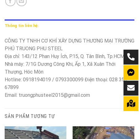
Thông tin liên hệ:
CÔNG TY TNHH CƠ KHÍ XÂY DỰNG THƯƠNG MẠI TRƯỜNG
PHÚ TRUONG PHU STEEL
Địa chỉ: 143/12 Phan Huy Ích, P.15, Q. Tân Bình, Tp.HCM
Nhà máy: 7/1G Dương Công Khi, Ấp 1, Xã Xuân Thới
Thượng, Hóc Môn
Hotline: 0918194019 / 0793300099 Điện thoại: 028 350
67899
Email: truongphusteel2015@gmail.com
SẢN PHẨM TƯƠNG TỰ