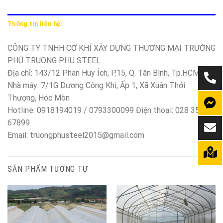
Thông tin liên hệ:
CÔNG TY TNHH CƠ KHÍ XÂY DỰNG THƯƠNG MẠI TRƯỜNG
PHÚ TRUONG PHU STEEL
Địa chỉ: 143/12 Phan Huy Ích, P.15, Q. Tân Bình, Tp.HCM
Nhà máy: 7/1G Dương Công Khi, Ấp 1, Xã Xuân Thới
Thượng, Hóc Môn
Hotline: 0918194019 / 0793300099 Điện thoại: 028 350
67899
Email: truongphusteel2015@gmail.com
SẢN PHẨM TƯƠNG TỰ