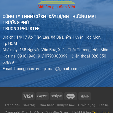
CÔNG TY TNHH CƠ KHÍ XÂY DỰNG THƯƠNG MẠI
TRƯỜNG PHÚ
TRUONG PHU STEEL
Địa chỉ: 14/17 Ấp Tiền Lân, Xã Bà Điểm, Huyện Hóc Môn,
Tp.HCM
Nhà máy: 138 Nguyễn Văn Bứa, Xuân Thới Thượng, Hóc Môn
Hotline: 0918194019 / 0793300099 Điện thoại: 028 350
67899
Email: truongphusteel.tptruss@gmail.com
Trang chủ
Giới thiệu
Cửa hàng
Khuyến mại
Tuyển dụng
Liên hệ
Copyright © 2015-16 Trường Phú Steel | Thiết kế bởi
Topvip.vn