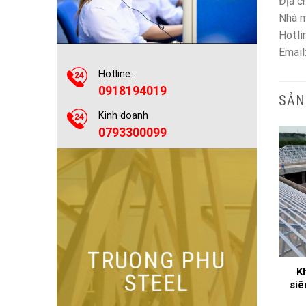
Địa c
Nhà m
Hotli
Email
Hotline:
0918194019
SẢN
Kinh doanh
0793300099
TRUONG PHU
Khung kèo mái ngói
K
Mái ngói siêu nhẹ
STEEL
siêu nhẹ TPTRUSS-16
si
Đọc tiếp