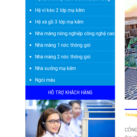
Hệ vì kèo 2 lớp mạ kẽm
Hệ xà gồ 3 lớp mạ kẽm
Nhà màng nông nghiệp công nghệ cao
Nhà màng 1 nóc thông gió
Nhà màng 2 nóc thông gió
Nhà xưởng mạ kẽm
Ngói màu
HỖ TRỢ KHÁCH HÀNG
Thông 
CÔNG