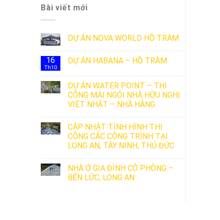
Bài viết mới
DỰ ÁN NOVA WORLD HỒ TRÀM
16
DỰ ÁN HABANA – HỒ TRÀM
Th10
DỰ ÁN WATER POINT – THI
CÔNG MÁI NGÓI NHÀ HỮU NGHỊ
VIỆT NHẬT – NHÀ HÀNG
CẬP NHẬT TÌNH HÌNH THI
CÔNG CÁC CÔNG TRÌNH TẠI
LONG AN, TÂY NINH, THỦ ĐỨC
NHÀ Ở GIA ĐÌNH CÔ PHÒNG –
BẾN LỨC, LONG AN