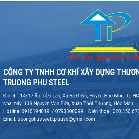
CÔNG TY TNHH CƠ KHÍ XÂY DỰNG THƯƠ
TRUONG PHU STEEL
Địa chỉ: 14/17 Ấp Tiền Lân, Xã Bà Điểm, Huyện Hóc Môn, Tp.H
Nhà máy: 138 Nguyễn Văn Bứa, Xuân Thới Thượng, Hóc Môn
Hotline: 0918194019 / 0793300099 Điện thoại: 028 350 67
Email: truongphusteel.tptruss@gmail.com