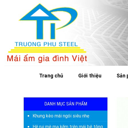
Skip
to
content
Trang chủ
Giới thiệu
Sản
DANH MỤC SẢN PHẨM
Khung kèo mái ngói siêu nhẹ
Hệ rui mè mạ kẽm trên mái bê tông