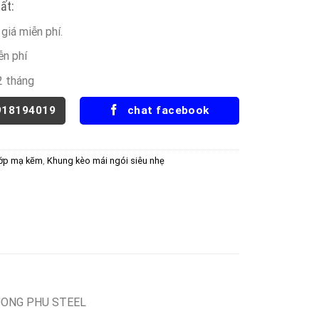
ất:
giá miễn phí.
ễn phí
2 tháng
918194019
chat facebook
lớp mạ kẽm
,
Khung kèo mái ngói siêu nhẹ
UONG PHU STEEL