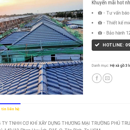
Khuyến mãi hot nh
- Tư vấn báo 
- Thiết kế mi
- Bảo hành 1
HOTLINE: 0
Danh mục:
Hệ xà gồ 3 
tin liên hệ:
 TY TNHH CƠ KHÍ XÂY DỰNG THƯƠNG MẠI TRƯỜNG PHÚ TR