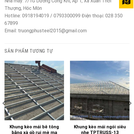
Nhà máy: 7/1G Dương Công Khi, Ấp 1, Xã Xuân Thới
Thượng, Hóc Môn
Hotline: 0918194019 / 0793300099 Điện thoại: 028 350
67899
Email: truongphusteel2015@gmail.com
SẢN PHẨM TƯƠNG TỰ
Khung kèo mái bê tông
Khung kèo mái ngói siêu
bằng xà gồ rui mè mạ
nhẹ TPTRUSS-13