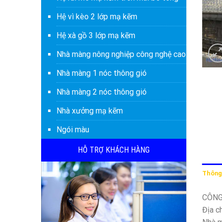
Hệ vì kèo 2 lớp mạ kẽm
Hệ xà gồ 3 lớp mạ kẽm
Nhà màng nông nghiệp công nghệ cao
Nhà màng 1 nóc thông gió
Nhà màng 2 nóc thông gió
Nhà xưởng mạ kẽm
Ngói màu
HỖ TRỢ KHÁCH HÀNG
Thông 
CÔNG
Địa c