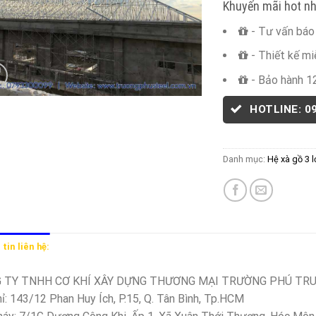
Khuyến mãi hot nh
- Tư vấn báo 
- Thiết kế mi
- Bảo hành 1
HOTLINE: 0
Danh mục:
Hệ xà gồ 3 
tin liên hệ:
 TY TNHH CƠ KHÍ XÂY DỰNG THƯƠNG MẠI TRƯỜNG PHÚ TR
hỉ: 143/12 Phan Huy Ích, P.15, Q. Tân Bình, Tp.HCM