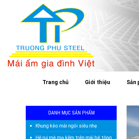
Skip
to
content
Trang chủ
Giới thiệu
Sản
DANH MỤC SẢN PHẨM
Khung kèo mái ngói siêu nhẹ
Hệ rui mè mạ kẽm trên mái bê tông