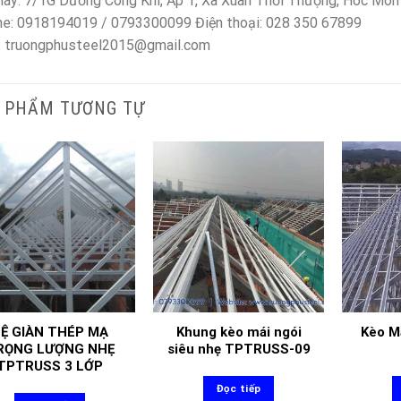
áy: 7/1G Dương Công Khi, Ấp 1, Xã Xuân Thới Thượng, Hóc Môn
ne: 0918194019 / 0793300099 Điện thoại: 028 350 67899
: truongphusteel2015@gmail.com
 PHẨM TƯƠNG TỰ
Ệ GIÀN THÉP MẠ
Khung kèo mái ngói
Kèo M
RỌNG LƯỢNG NHẸ
siêu nhẹ TPTRUSS-09
TPTRUSS 3 LỚP
Đọc tiếp