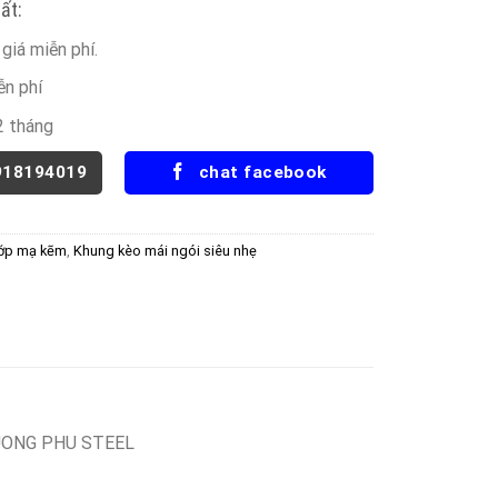
ất:
giá miễn phí.
ễn phí
2 tháng
918194019
chat facebook
lớp mạ kẽm
,
Khung kèo mái ngói siêu nhẹ
UONG PHU STEEL