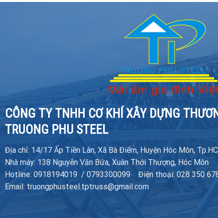
CÔNG TY TNHH CƠ KHÍ XÂY DỰNG THƯƠ
TRUONG PHU STEEL
Địa chỉ: 14/17 Ấp Tiền Lân, Xã Bà Điểm, Huyện Hóc Môn, Tp.H
Nhà máy: 138 Nguyễn Văn Bứa, Xuân Thới Thượng, Hóc Môn
Hotline: 0918194019 / 0793300099 Điện thoại: 028 350 67
Email: truongphusteel.tptruss@gmail.com