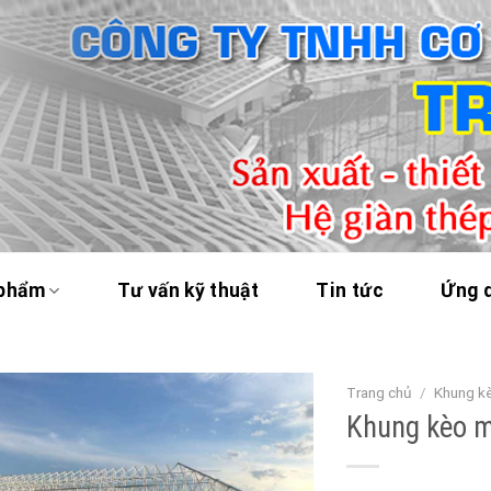
 phẩm
Tư vấn kỹ thuật
Tin tức
Ứng 
Trang chủ
/
Khung kè
Khung kèo m