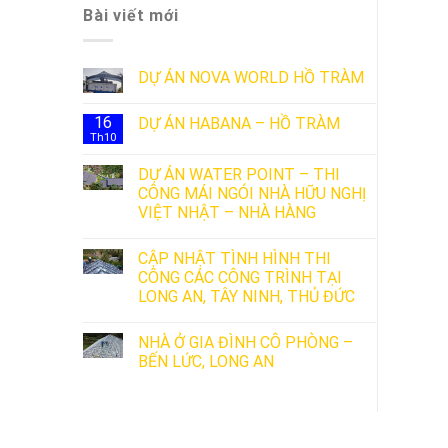
Bài viết mới
DỰ ÁN NOVA WORLD HỒ TRÀM
16
DỰ ÁN HABANA – HỒ TRÀM
Th10
DỰ ÁN WATER POINT – THI
CÔNG MÁI NGÓI NHÀ HỮU NGHỊ
VIỆT NHẬT – NHÀ HÀNG
CẬP NHẬT TÌNH HÌNH THI
CÔNG CÁC CÔNG TRÌNH TẠI
LONG AN, TÂY NINH, THỦ ĐỨC
NHÀ Ở GIA ĐÌNH CÔ PHÒNG –
BẾN LỨC, LONG AN