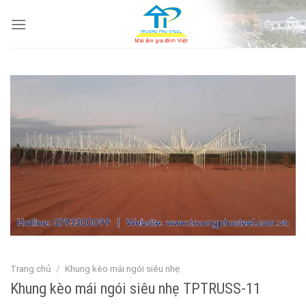
Skip
to
content
Trang chủ
/
Khung kèo mái ngói siêu nhẹ
Khung kèo mái ngói siêu nhẹ TPTRUSS-11