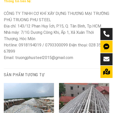
Thông tin liên hệ:
CÔNG TY TNHH CƠ KHÍ XÂY DỰNG THƯƠNG MẠI TRƯỜNG
PHÚ TRUONG PHU STEEL
Địa chỉ: 143/12 Phan Huy Ích, P.15, Q. Tân Bình, Tp.HCM
Nhà máy: 7/1G Dương Công Khi, Ấp 1, Xã Xuân Thới
Thượng, Hóc Môn
Hotline: 0918194019 / 0793300099 Điện thoại: 028 350
67899
Email: truongphusteel2015@gmail.com
SẢN PHẨM TƯƠNG TỰ