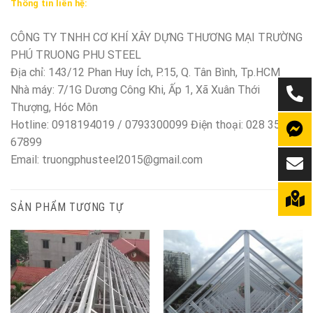
Thông tin liên hệ:
CÔNG TY TNHH CƠ KHÍ XÂY DỰNG THƯƠNG MẠI TRƯỜNG
PHÚ TRUONG PHU STEEL
Địa chỉ: 143/12 Phan Huy Ích, P.15, Q. Tân Bình, Tp.HCM
Nhà máy: 7/1G Dương Công Khi, Ấp 1, Xã Xuân Thới
Thượng, Hóc Môn
Hotline: 0918194019 / 0793300099 Điện thoại: 028 350
67899
Email: truongphusteel2015@gmail.com
SẢN PHẨM TƯƠNG TỰ