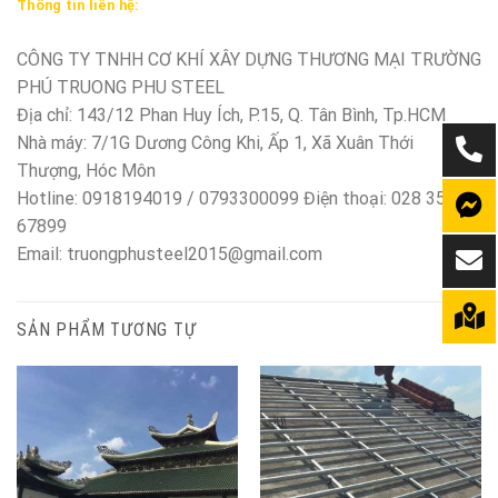
Thông tin liên hệ:
CÔNG TY TNHH CƠ KHÍ XÂY DỰNG THƯƠNG MẠI TRƯỜNG
PHÚ TRUONG PHU STEEL
Địa chỉ: 143/12 Phan Huy Ích, P.15, Q. Tân Bình, Tp.HCM
Nhà máy: 7/1G Dương Công Khi, Ấp 1, Xã Xuân Thới
Thượng, Hóc Môn
Hotline: 0918194019 / 0793300099 Điện thoại: 028 350
67899
Email: truongphusteel2015@gmail.com
SẢN PHẨM TƯƠNG TỰ