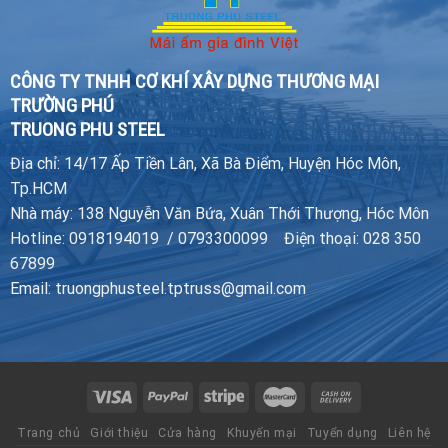
CÔNG TY TNHH CƠ KHÍ XÂY DỰNG THƯƠNG MẠI
TRƯỜNG PHÚ
TRUONG PHU STEEL
Địa chỉ: 14/17 Ấp Tiền Lân, Xã Bà Điểm, Huyện Hóc Môn,
Tp.HCM
Nhà máy: 138 Nguyễn Văn Bứa, Xuân Thới Thượng, Hóc Môn
Hotline: 0918194019 / 0793300099 Điện thoại: 028 350
67899
Email: truongphusteel.tptruss@gmail.com
Trang chủ
Giới thiệu
Cửa hàng
Khuyến mại
Tuyển dụng
Liên hệ