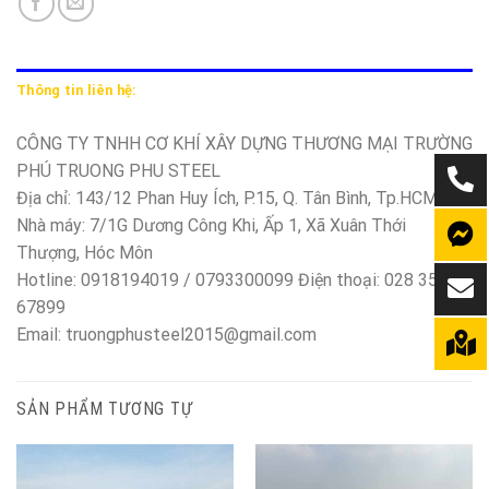
Thông tin liên hệ:
CÔNG TY TNHH CƠ KHÍ XÂY DỰNG THƯƠNG MẠI TRƯỜNG
PHÚ TRUONG PHU STEEL
Địa chỉ: 143/12 Phan Huy Ích, P.15, Q. Tân Bình, Tp.HCM
Nhà máy: 7/1G Dương Công Khi, Ấp 1, Xã Xuân Thới
Thượng, Hóc Môn
Hotline: 0918194019 / 0793300099 Điện thoại: 028 350
67899
Email: truongphusteel2015@gmail.com
SẢN PHẨM TƯƠNG TỰ