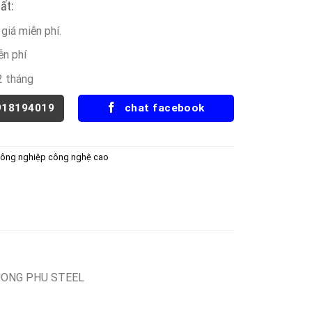
ất:
giá miễn phí.
ễn phí
2 tháng
918194019
chat facebook
ông nghiệp công nghệ cao
UONG PHU STEEL