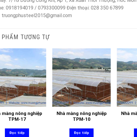
áy: 7/1G Dương Công Khi, Ấp 1, Xã Xuân Thới Thượng, Hóc Môn
ne: 0918194019 / 0793300099 Điện thoại: 028 350 67899
: truongphusteel2015@gmail.com
 PHẨM TƯƠNG TỰ
 màng nông nghiệp
Nhà màng nông nghiệp
Nhà mà
TPM-17
TPM-10
Đọc tiếp
Đọc tiếp