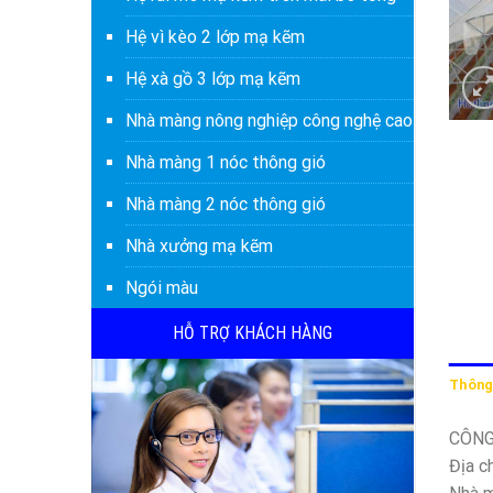
Hệ vì kèo 2 lớp mạ kẽm
Hệ xà gồ 3 lớp mạ kẽm
Nhà màng nông nghiệp công nghệ cao
Nhà màng 1 nóc thông gió
Nhà màng 2 nóc thông gió
Nhà xưởng mạ kẽm
Ngói màu
HỖ TRỢ KHÁCH HÀNG
Thông 
CÔNG
Địa c