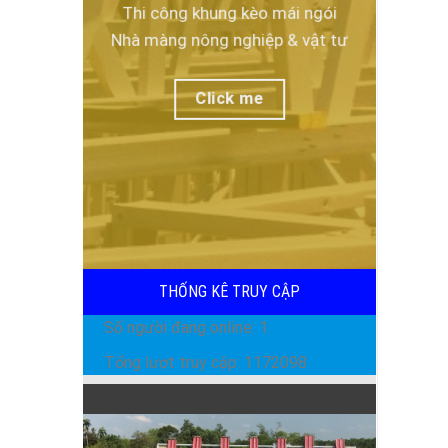
Đọc tiếp
Thi công khung kèo mái ngói
Nhà màng nông nghiệp & vật tư
Click me
THỐNG KÊ TRUY CẬP
Số người đang online: 1
Tổng lượt truy cập: 1172098