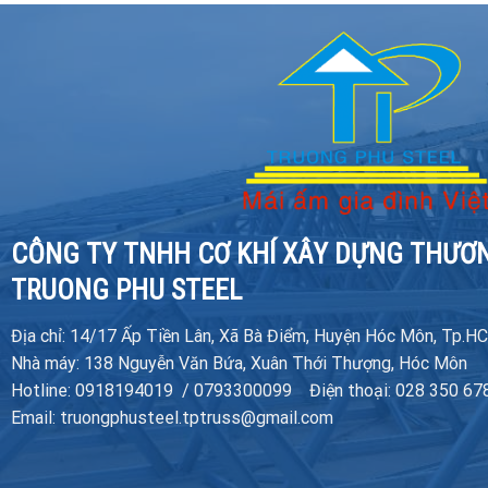
CÔNG TY TNHH CƠ KHÍ XÂY DỰNG THƯƠ
TRUONG PHU STEEL
Địa chỉ: 14/17 Ấp Tiền Lân, Xã Bà Điểm, Huyện Hóc Môn, Tp.H
Nhà máy: 138 Nguyễn Văn Bứa, Xuân Thới Thượng, Hóc Môn
Hotline: 0918194019 / 0793300099 Điện thoại: 028 350 67
Email: truongphusteel.tptruss@gmail.com