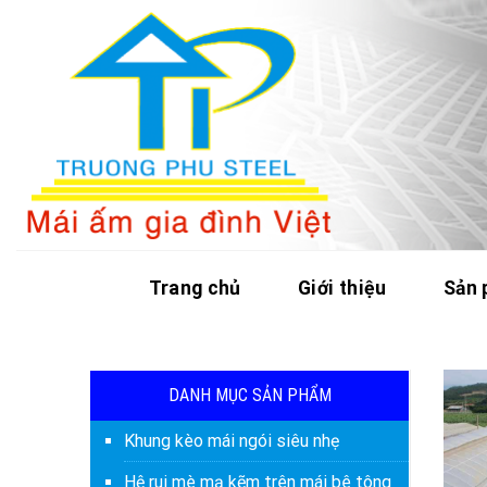
Skip
to
content
Trang chủ
Giới thiệu
Sản
DANH MỤC SẢN PHẨM
Khung kèo mái ngói siêu nhẹ
Hệ rui mè mạ kẽm trên mái bê tông