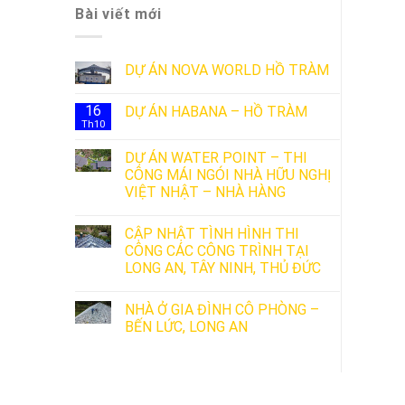
Bài viết mới
DỰ ÁN NOVA WORLD HỒ TRÀM
16
DỰ ÁN HABANA – HỒ TRÀM
Th10
DỰ ÁN WATER POINT – THI
CÔNG MÁI NGÓI NHÀ HỮU NGHỊ
VIỆT NHẬT – NHÀ HÀNG
CẬP NHẬT TÌNH HÌNH THI
CÔNG CÁC CÔNG TRÌNH TẠI
LONG AN, TÂY NINH, THỦ ĐỨC
NHÀ Ở GIA ĐÌNH CÔ PHÒNG –
BẾN LỨC, LONG AN