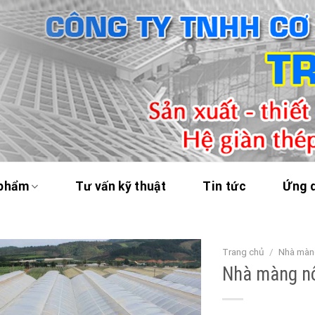
 phẩm
Tư vấn kỹ thuật
Tin tức
Ứng 
Trang chủ
/
Nhà màn
Nhà màng n