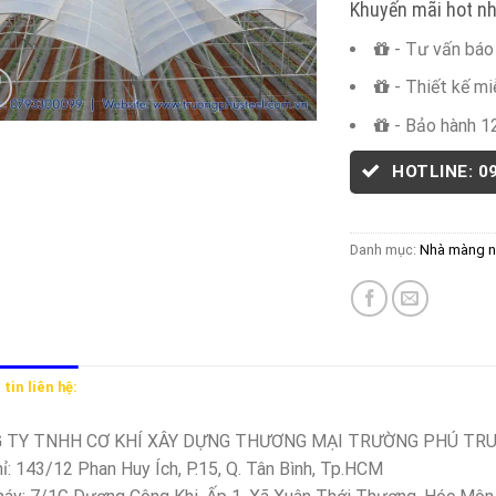
Khuyến mãi hot nh
- Tư vấn báo 
- Thiết kế mi
- Bảo hành 1
HOTLINE: 0
Danh mục:
Nhà màng n
tin liên hệ:
 TY TNHH CƠ KHÍ XÂY DỰNG THƯƠNG MẠI TRƯỜNG PHÚ TR
hỉ: 143/12 Phan Huy Ích, P.15, Q. Tân Bình, Tp.HCM