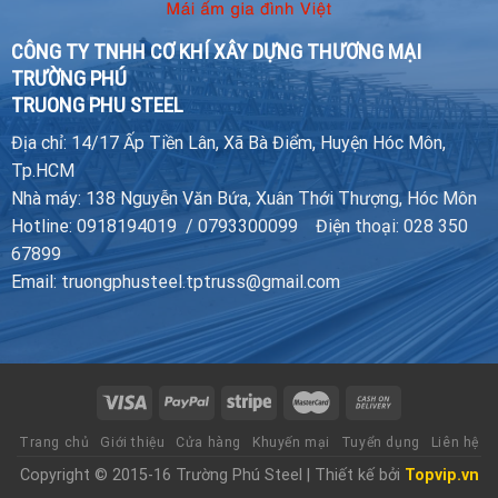
CÔNG TY TNHH CƠ KHÍ XÂY DỰNG THƯƠNG MẠI
TRƯỜNG PHÚ
TRUONG PHU STEEL
Địa chỉ: 14/17 Ấp Tiền Lân, Xã Bà Điểm, Huyện Hóc Môn,
Tp.HCM
Nhà máy: 138 Nguyễn Văn Bứa, Xuân Thới Thượng, Hóc Môn
Hotline: 0918194019 / 0793300099 Điện thoại: 028 350
67899
Email: truongphusteel.tptruss@gmail.com
Trang chủ
Giới thiệu
Cửa hàng
Khuyến mại
Tuyển dụng
Liên hệ
Copyright © 2015-16 Trường Phú Steel | Thiết kế bởi
Topvip.vn