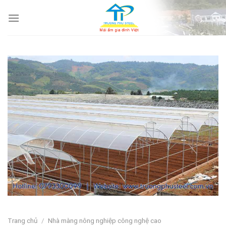
Skip
to
content
Trang chủ
/
Nhà màng nông nghiệp công nghệ cao