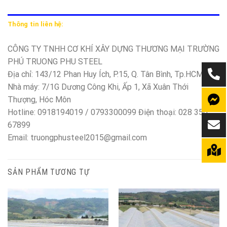
Thông tin liên hệ:
CÔNG TY TNHH CƠ KHÍ XÂY DỰNG THƯƠNG MẠI TRƯỜNG
PHÚ TRUONG PHU STEEL
Địa chỉ: 143/12 Phan Huy Ích, P.15, Q. Tân Bình, Tp.HCM
Nhà máy: 7/1G Dương Công Khi, Ấp 1, Xã Xuân Thới
Thượng, Hóc Môn
Hotline: 0918194019 / 0793300099 Điện thoại: 028 350
67899
Email: truongphusteel2015@gmail.com
SẢN PHẨM TƯƠNG TỰ