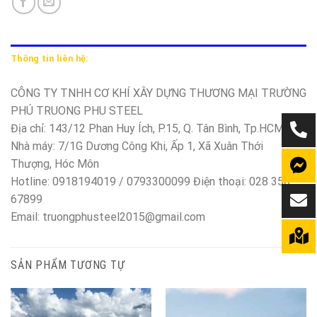
Thông tin liên hệ:
CÔNG TY TNHH CƠ KHÍ XÂY DỰNG THƯƠNG MẠI TRƯỜNG
PHÚ TRUONG PHU STEEL
Địa chỉ: 143/12 Phan Huy Ích, P.15, Q. Tân Bình, Tp.HCM
Nhà máy: 7/1G Dương Công Khi, Ấp 1, Xã Xuân Thới
Thượng, Hóc Môn
Hotline: 0918194019 / 0793300099 Điện thoại: 028 350
67899
Email: truongphusteel2015@gmail.com
SẢN PHẨM TƯƠNG TỰ