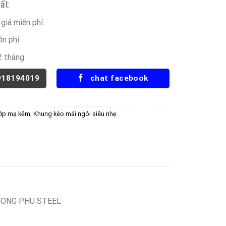
ất:
giá miễn phí.
ễn phí
2 tháng
918194019
chat facebook
lớp mạ kẽm
,
Khung kèo mái ngói siêu nhẹ
UONG PHU STEEL