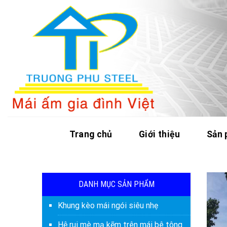
Skip
to
content
Trang chủ
Giới thiệu
Sản
DANH MỤC SẢN PHẨM
Khung kèo mái ngói siêu nhẹ
Hệ rui mè mạ kẽm trên mái bê tông