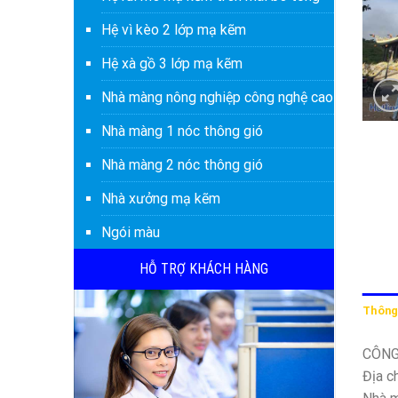
Hệ vì kèo 2 lớp mạ kẽm
Hệ xà gồ 3 lớp mạ kẽm
Nhà màng nông nghiệp công nghệ cao
Nhà màng 1 nóc thông gió
Nhà màng 2 nóc thông gió
Nhà xưởng mạ kẽm
Ngói màu
HỖ TRỢ KHÁCH HÀNG
Thông 
CÔNG
Địa c