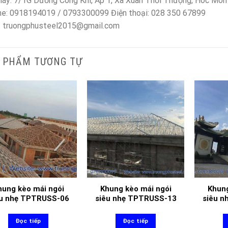
áy: 7/1G Dương Công Khi, Ấp 1, Xã Xuân Thới Thượng, Hóc Môn
ne: 0918194019 / 0793300099 Điện thoại: 028 350 67899
: truongphusteel2015@gmail.com
 PHẨM TƯƠNG TỰ
hung kèo mái ngói
Khung kèo mái ngói
Khung
êu nhẹ TPTRUSS-06
siêu nhẹ TPTRUSS-13
siêu 
Đọc tiếp
Đọc tiếp