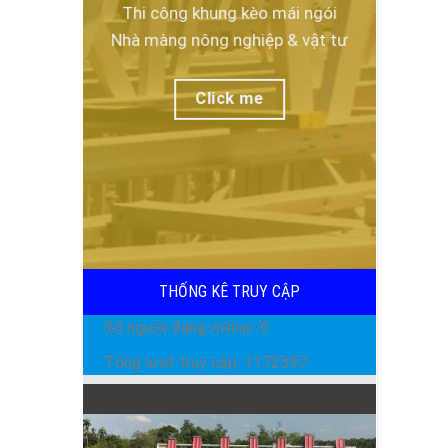
Thi công khung kèo mái ngói
Đọc tiếp
Nhà màng nông nghiệp & vật tư
Click me
THỐNG KÊ TRUY CẬP
Số người đang online: 0
Tổng lượt truy cập: 1172597