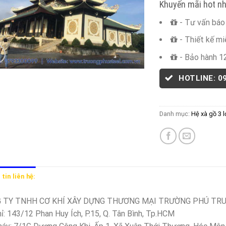
Khuyến mãi hot nh
- Tư vấn báo 
- Thiết kế mi
- Bảo hành 1
HOTLINE: 0
Danh mục:
Hệ xà gồ 3 
tin liên hệ:
 TY TNHH CƠ KHÍ XÂY DỰNG THƯƠNG MẠI TRƯỜNG PHÚ TR
hỉ: 143/12 Phan Huy Ích, P.15, Q. Tân Bình, Tp.HCM