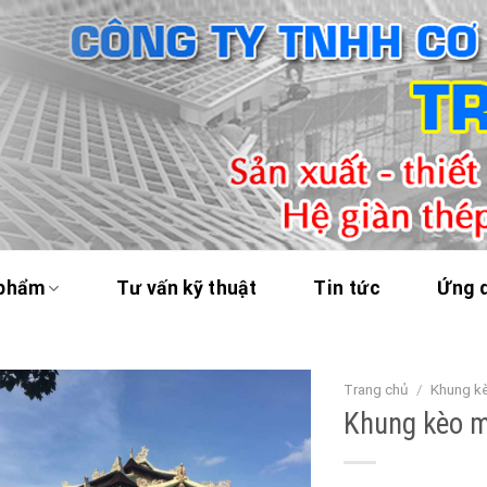
 phẩm
Tư vấn kỹ thuật
Tin tức
Ứng 
Trang chủ
/
Khung kè
Khung kèo m