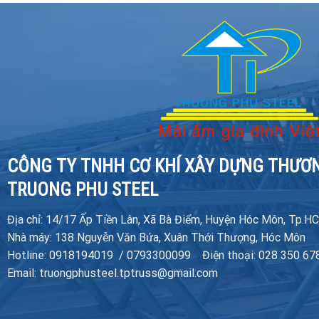
CÔNG TY TNHH CƠ KHÍ XÂY DỰNG THƯƠ
TRUONG PHU STEEL
Địa chỉ: 14/17 Ấp Tiền Lân, Xã Bà Điểm, Huyện Hóc Môn, Tp.H
Nhà máy: 138 Nguyễn Văn Bứa, Xuân Thới Thượng, Hóc Môn
Hotline: 0918194019 / 0793300099 Điện thoại: 028 350 67
Email: truongphusteel.tptruss@gmail.com