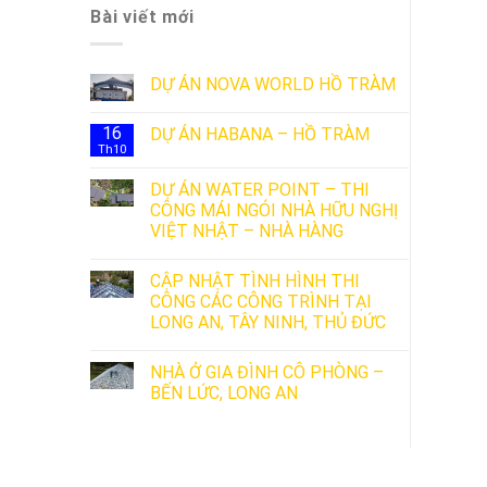
Bài viết mới
DỰ ÁN NOVA WORLD HỒ TRÀM
16
DỰ ÁN HABANA – HỒ TRÀM
Th10
DỰ ÁN WATER POINT – THI
CÔNG MÁI NGÓI NHÀ HỮU NGHỊ
VIỆT NHẬT – NHÀ HÀNG
CẬP NHẬT TÌNH HÌNH THI
CÔNG CÁC CÔNG TRÌNH TẠI
LONG AN, TÂY NINH, THỦ ĐỨC
NHÀ Ở GIA ĐÌNH CÔ PHÒNG –
BẾN LỨC, LONG AN